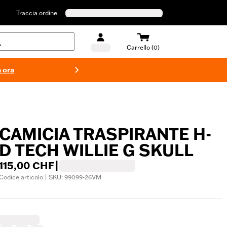
Traccia ordine
Carrello (0)
 ora
Costumi d
CAMICIA TRASPIRANTE H-
D TECH WILLIE G SKULL
115,00 CHF
|
Codice articolo | SKU: 99099-26VM