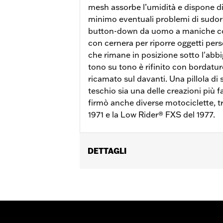
mesh assorbe l’umidità e dispone di 
minimo eventuali problemi di sudo
button-down da uomo a maniche co
con cernera per riporre oggetti per
che rimane in posizione sotto l'abb
tono su tono è rifinito con bordatur
ricamato sul davanti. Una pillola di 
teschio sia una delle creazioni più 
firmò anche diverse motociclette, tr
1971 e la Low Rider® FXS del 1977.
DETTAGLI
Genere:
Uomo
Caratteristiche funzionali:
Tasche
,
C
GARANZIA:
Garanzia limitata di 2 anni
Material:
Mesh
,
Polyester
Ventilation Type:
Mesh underarms, si