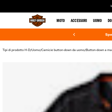
web accessibility
MOTO
ACCESSORI
UOMO
DO
Spe
Tipi di prodotto H-D
Uomo
Camicie button-down da uomo
Button-down a ma
/
/
/