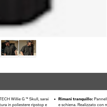
TECH Willie G ™ Skull, sarai
Rimani tranquillo
:
Pannell
tura in poliestere ripstop e
e schiena. Realizzato con 