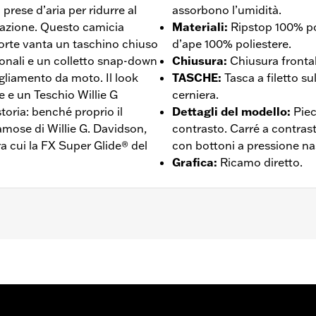
prese d’aria per ridurre al
assorbono l’umidità.
razione. Questo camicia
Materiali
:
Ripstop 100% po
rte vanta un taschino chiuso
d’ape 100% poliestere.
sonali e un colletto snap-down
Chiusura
:
Chiusura frontal
igliamento da moto. Il look
TASCHE
:
Tasca a filetto s
e e un Teschio Willie G
cerniera.
storia: benché proprio il
Dettagli del modello
:
Piec
famose di Willie G. Davidson,
contrasto. Carré a contrast
a cui la FX Super Glide® del
con bottoni a pressione na
Grafica
:
Ricamo diretto.
hiusura frontale a bottoni
,
Ventilato
 – Visitare la pagina
www.h-d.com/warranty
per le informaz
de panels, and back panel