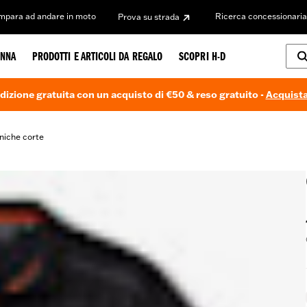
Impara ad andare in moto
Ricerca concessionaria
Prova su strada
NNA
PRODOTTI E ARTICOLI DA REGALO
SCOPRI H-D
dizione gratuita con un acquisto di €50 & reso gratuito -
Acquista
niche corte