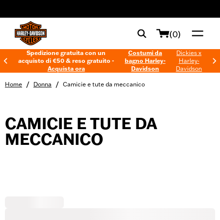
web accessibility
(0)
Spedizione gratuita con un
Costumi da
Dickies x
acquisto di €50 & reso gratuito -
bagno Harley-
Harley-
Acquista ora
Davidson
Davidson
/
/
Home
Donna
Camicie e tute da meccanico
CAMICIE E TUTE DA
MECCANICO