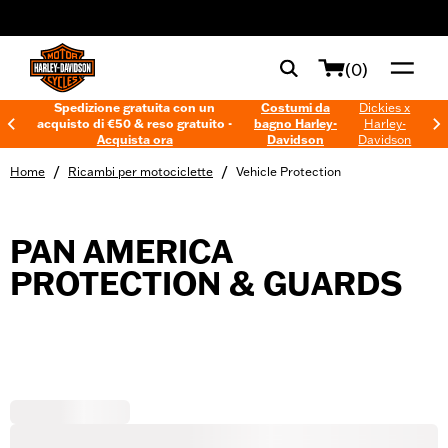
web accessibility
(0)
Spedizione gratuita con un
Costumi da
Dickies x
acquisto di €50 & reso gratuito -
bagno Harley-
Harley-
Acquista ora
Davidson
Davidson
/
/
Home
Ricambi per motociclette
Vehicle Protection
PAN AMERICA
PROTECTION & GUARDS