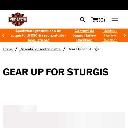
web accessibility
(0)
Spedizione gratuita con un
Costumi da
Dickies x
acquisto di €50 & reso gratuito -
bagno Harley-
Harley-
Acquista ora
Davidson
Davidson
/
/
Home
Ricambi per motociclette
Gear Up For Sturgis
GEAR UP FOR STURGIS