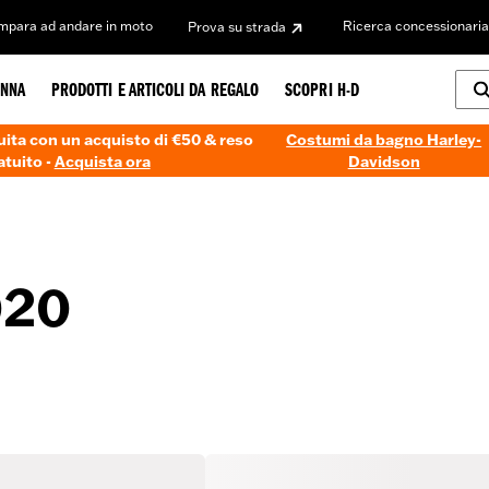
Impara ad andare in moto
Ricerca concessionaria
Prova su strada
NNA
PRODOTTI E ARTICOLI DA REGALO
SCOPRI H-D
ita con un acquisto di €50 & reso
Costumi da bagno Harley-
atuito -
Acquista ora
Davidson
020