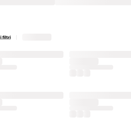
|
filtri