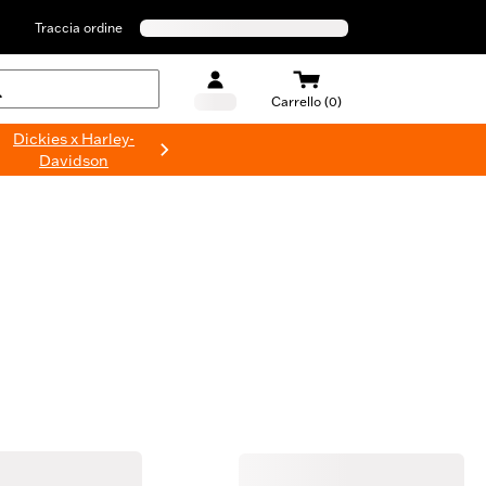
Traccia ordine
Carrello (0)
Dickies x Harley-
Davidson