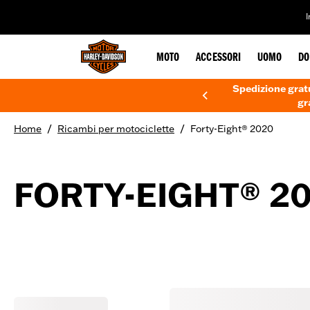
web accessibility
MOTO
ACCESSORI
UOMO
DO
Spedizione gratu
gr
/
/
Home
Ricambi per motociclette
Forty-Eight® 2020
FORTY-EIGHT® 2