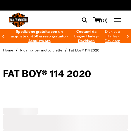
web accessibility
(0)
Spedizione gratuita con un
Costumi da
Dickies x
acquisto di €50 & reso gratuito -
bagno Harley-
Harley-
Acquista ora
Davidson
Davidson
/
/
Home
Ricambi per motociclette
Fat Boy® 114 2020
FAT BOY® 114 2020