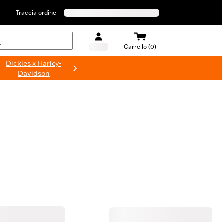
Traccia ordine
Carrello (0)
Dickies x Harley-
Davidson