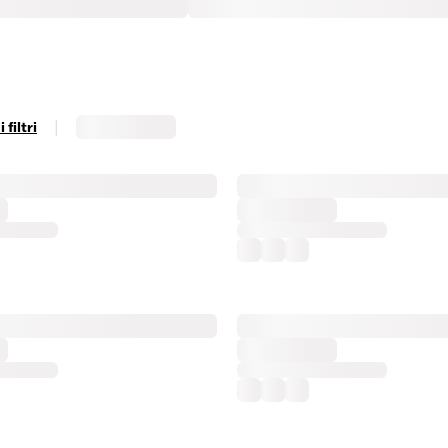
|
filtri