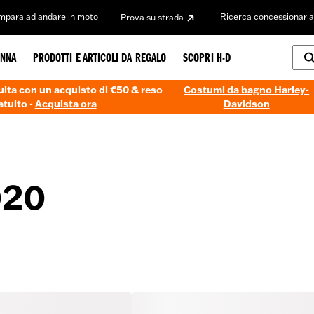
Impara ad andare in moto
Ricerca concessionaria
Prova su strada
NNA
PRODOTTI E ARTICOLI DA REGALO
SCOPRI H-D
ita con un acquisto di €50 & reso
Costumi da bagno Harley-
atuito -
Acquista ora
Davidson
020