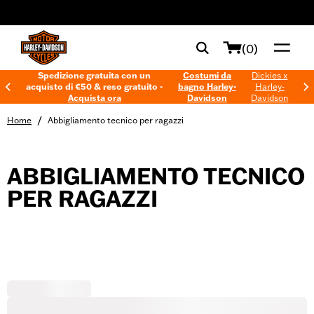
web accessibility
(0)
Spedizione gratuita con un
Costumi da
Dickies x
acquisto di €50 & reso gratuito -
bagno Harley-
Harley-
Acquista ora
Davidson
Davidson
/
Home
Abbigliamento tecnico per ragazzi
ABBIGLIAMENTO TECNICO
PER RAGAZZI