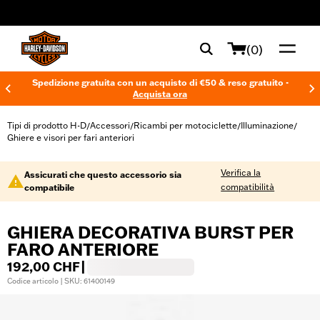
web accessibility
(0)
Spedizione gratuita con un acquisto di €50 & reso gratuito -
Acquista ora
Tipi di prodotto H-D
Accessori
Ricambi per motociclette
Illuminazione
/
/
/
/
Ghiere e visori per fari anteriori
Verifica la
Assicurati che questo accessorio sia
compatibilità
compatibile
GHIERA DECORATIVA BURST PER
FARO ANTERIORE
192,00 CHF
|
Codice articolo | SKU: 61400149