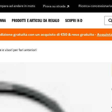
Impara ad andare in moto
Ricerca concessionaria
Prova su strada
NNA
PRODOTTI E ARTICOLI DA REGALO
SCOPRI H-D
dizione gratuita con un acquisto di €50 & reso gratuito -
Acquista
 e visori per fari anteriori