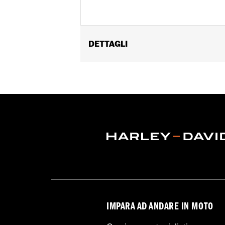
DETTAGLI
Per modelli Electra Glide®, Street Gli
carenatura P/N 57800-00. Non compat
Istruzioni di installazione
Collezione:
Burst
Venduti singolarmente:
Ciascuno
Contenuto della confezione:
Solo an
GARANZIA:
1 year limited warranty – 
IMPARA AD ANDARE IN MOTO