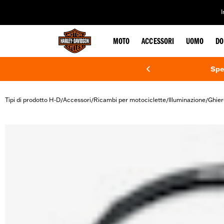
web accessibility
MOTO
ACCESSORI
UOMO
DO
Spe
Tipi di prodotto H-D
Accessori
Ricambi per motociclette
Illuminazione
Ghiere
/
/
/
/