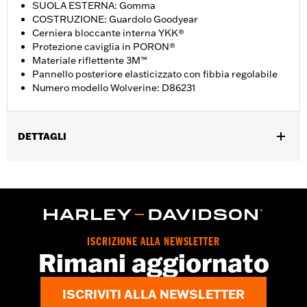
SUOLA ESTERNA: Gomma
COSTRUZIONE: Guardolo Goodyear
Cerniera bloccante interna YKK®
Protezione caviglia in PORON®
Materiale riflettente 3M™
Pannello posteriore elasticizzato con fibbia regolabile
Numero modello Wolverine: D86231
DETTAGLI
Genere:
Donna
GARANZIA:
Garanzia del produttore Wolverine Worldwide –
Visitare la pagina
www.h-d.com/warranty
per le informazioni
complete
Origine:
Importata
ISCRIZIONE ALLA NEWSLETTER
Dimension Description:
ALTEZZA GAMBALE: 35,6 cm /
Rimani aggiornato
ALTEZZA TACCO 3,1 cm
ISCRIVITI ALLA NEWSLETTER