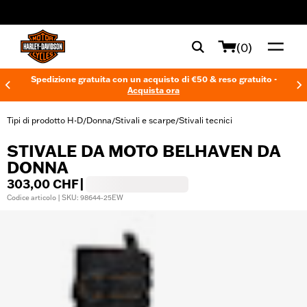
web accessibility
(0)
Spedizione gratuita con un acquisto di €50 & reso gratuito -
Acquista ora
Tipi di prodotto H-D
Donna
Stivali e scarpe
Stivali tecnici
/
/
/
STIVALE DA MOTO BELHAVEN DA
DONNA
303,00 CHF
|
Codice articolo | SKU: 98644-25EW