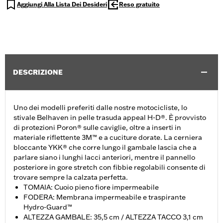
Aggiungi Alla Lista Dei Desideri
Reso gratuito
DESCRIZIONE
Uno dei modelli preferiti dalle nostre motocicliste, lo
stivale Belhaven in pelle trasuda appeal H-D®. È provvisto
di protezioni Poron® sulle caviglie, oltre a inserti in
materiale riflettente 3M™ e a cuciture dorate. La cerniera
bloccante YKK® che corre lungo il gambale lascia che a
parlare siano i lunghi lacci anteriori, mentre il pannello
posteriore in gore stretch con fibbie regolabili consente di
trovare sempre la calzata perfetta.
TOMAIA: Cuoio pieno fiore impermeabile
FODERA: Membrana impermeabile e traspirante
Hydro-Guard™
ALTEZZA GAMBALE: 35,5 cm / ALTEZZA TACCO 3,1 cm