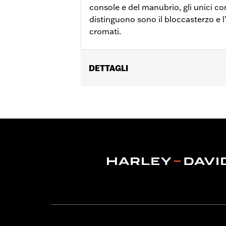
console e del manubrio, gli unici c
distinguono sono il bloccasterzo e l
cromati.
DETTAGLI
Adatto ai modelli Electra Glide®, Stre
'24 in poi e FLHXU dal '25 in poi). Il 
Venduti singolarmente:
Ciascuno
Contenuto della confezione:
Blocca
GARANZIA:
1 year limited warranty – 