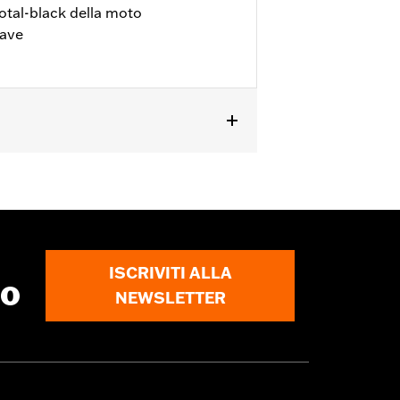
total-black della moto
iave
al '25 (eccetto CVO™, FLHX, FLTRX dal
icolo.
ISCRIVITI ALLA
to
NEWSLETTER