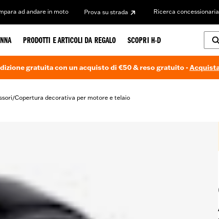
Impara ad andare in moto
Ricerca concessionaria
Prova su strada
NNA
PRODOTTI E ARTICOLI DA REGALO
SCOPRI H-D
dizione gratuita con un acquisto di €50 & reso gratuito -
Acquista
ssori
Copertura decorativa per motore e telaio
/