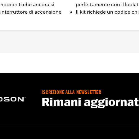
omponenti che ancora si
perfettamente con il look 
'interruttore di accensione
Il kit richiede un codice ch
et Glide®, Ultra Limited™, Road Glide® e Tri Glide™ dal '14 
blocco con chiave codificata richiede un codice chiave del ve
sterzo e coperchio commutatore di accensione
Go to
www.h-d.com/warranty
for full details
ISCRIZIONE ALLA NEWSLETTER
Rimani aggiorna