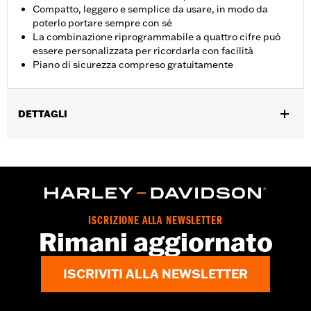
Compatto, leggero e semplice da usare, in modo da
poterlo portare sempre con sé
La combinazione riprogrammabile a quattro cifre può
essere personalizzata per ricordarla con facilità
Piano di sicurezza compreso gratuitamente
DETTAGLI
Interfono
Istruzioni di installazione
Venduti singolarmente:
Ciascuno
Contenuto della confezione:
Lucchetto e istruzioni
NOTE:
Piano di sicurezza compreso gratuitamente.
ISCRIZIONE ALLA NEWSLETTER
ATTENZIONE:
Prima di adoperare la motocicletta, rimuovere il
Rimani aggiornato
lucchetto. La mancata rimozione del lucchetto
può provocare lesioni gravi o morte.
ISCRIVITI ALLA NEWSLETTER