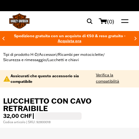
web accessibility
(0)
Spedizione gratuita con un acquisto di €50 & reso gratuito -
Acquista ora
Tipi di prodotto H-D
Accessori
Ricambi per motociclette
/
/
/
Sicurezza e rimessaggio
Lucchetti e chiavi
/
Verifica la
Assicurati che questo accessorio sia
compatibilità
compatibile
LUCCHETTO CON CAVO
RETRAIBILE
32,00 CHF
|
Codice articolo | SKU: 92800018