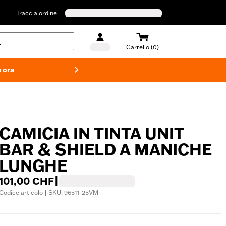
Traccia ordine
Carrello (0)
 ora
Costumi d
CAMICIA IN TINTA UNIT
BAR & SHIELD A MANICHE
LUNGHE
101,00 CHF
|
Codice articolo | SKU: 96511-25VM