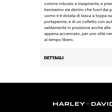
cotone robusto e traspirante, e pres
benissimo sia dentro che fuori dai 
uomo e è dotata di tasca a toppa su
portapenne, e di un colletto con au
saldamente in posizione anche alle a
appena accennato, per uno stile vers
al tempo libero.
DETTAGLI
Genere:
Uomo
GARANZIA:
Garanzia limitata di 2 anni
Origine:
Articolo d'importazione