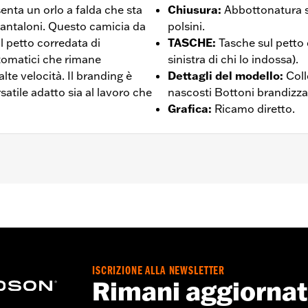
enta un orlo a falda che sta
Chiusura
:
Abbottonatura s
pantaloni. Questo camicia da
polsini.
l petto corredata di
TASCHE
:
Tasche sul petto
tomatici che rimane
sinistra di chi lo indossa).
lte velocità. Il branding è
Dettagli del modello
:
Coll
atile adatto sia al lavoro che
nascosti Bottoni brandizzat
Grafica
:
Ricamo diretto.
 – Visitare la pagina
www.h-d.com/warranty
per le informaz
ISCRIZIONE ALLA NEWSLETTER
Rimani aggiorna