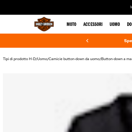
web accessibility
MOTO
ACCESSORI
UOMO
DO
Spe
Tipi di prodotto H-D
Uomo
Camicie button-down da uomo
Button-down a ma
/
/
/