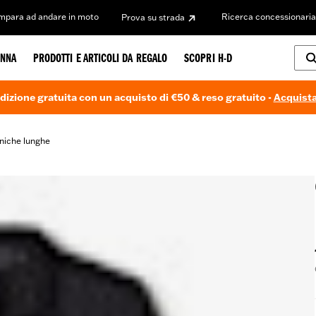
Impara ad andare in moto
Ricerca concessionaria
Prova su strada
NNA
PRODOTTI E ARTICOLI DA REGALO
SCOPRI H-D
dizione gratuita con un acquisto di €50 & reso gratuito -
Acquista
niche lunghe