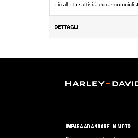
più alle tue attività extra-motociclis
DETTAGLI
Genere:
Unisex
Codice stile fornitore:
HDX-98713
IMPARA AD ANDARE IN MOTO