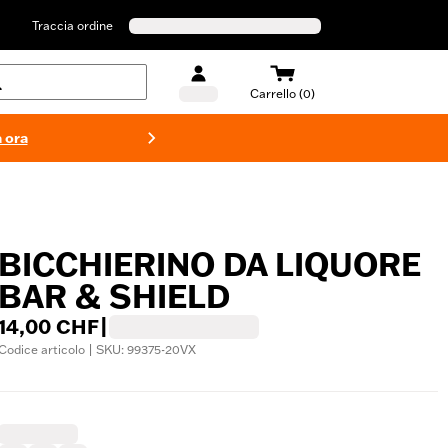
Traccia ordine
Carrello (0)
 ora
Costumi d
BICCHIERINO DA LIQUORE
BAR & SHIELD
14,00 CHF
|
Codice articolo | SKU: 99375-20VX