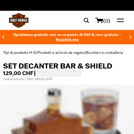
web accessibility
(0)
Spedizione gratuita con un acquisto di €50 & reso gratuito -
Acquista ora
Tipi di prodotto H-D
Prodotti e articoli da regalo
Bicchieri e cristalleria
/
/
SET DECANTER BAR & SHIELD
129,00 CHF
|
Codice articolo | SKU: 99325-21VX