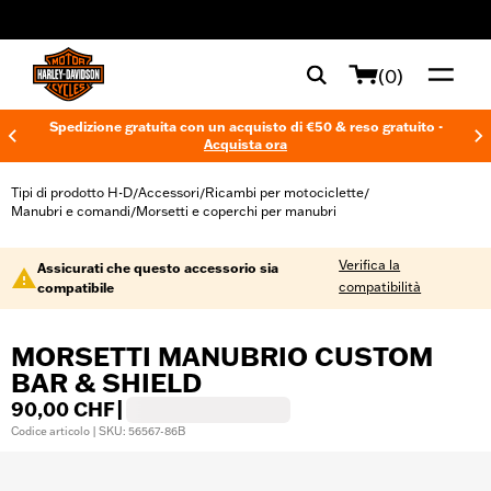
web accessibility
(0)
Spedizione gratuita con un acquisto di €50 & reso gratuito -
Acquista ora
Tipi di prodotto H-D
Accessori
Ricambi per motociclette
/
/
/
Manubri e comandi
Morsetti e coperchi per manubri
/
Verifica la
Assicurati che questo accessorio sia
compatibilità
compatibile
MORSETTI MANUBRIO CUSTOM
BAR & SHIELD
90,00 CHF
|
Codice articolo | SKU: 56567-86B