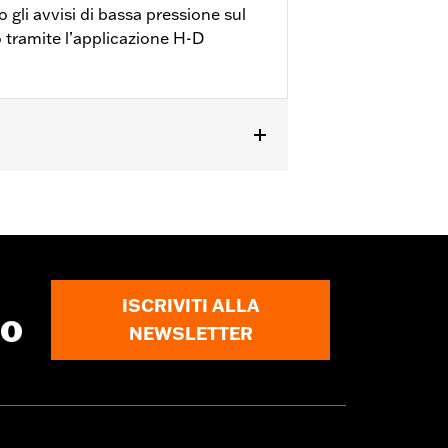
 gli avvisi di bassa pressione sul
 tramite l’applicazione H-D
 accettano un sensore TPMS.
icletta e istruzioni di montaggio
ISCRIVITI ALLA
to
NEWSLETTER