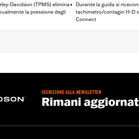
arley-Davidson (TPMS) elimina
Durante la guida si ricevono
nualmente la pressione degli
tachimetro/contagiri H-D o
Connect
ccetto il Giappone) dotati di ruote di serie o opzionali che
 di monitoraggio della pressione degli pneumatici per motoc
Go to
www.h-d.com/warranty
for full details
ISCRIZIONE ALLA NEWSLETTER
Rimani aggiorna