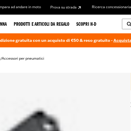
Impara ad andare in moto
Ricerca concessionaria
Prova su strada
NNA
PRODOTTI E ARTICOLI DA REGALO
SCOPRI H-D
dizione gratuita con un acquisto di €50 & reso gratuito -
Acquista
i
Accessori per pneumatici
/