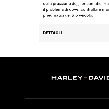
della pressione degli pneumatici H
il problema di dover controllare ma
pneumatici del tuo veicolo.
DETTAGLI
Per modelli Touring dal 2020 in poi (e
Istruzioni di installazione
Venduti singolarmente:
Ciascuno
Contenuto della confezione:
Sistema
GARANZIA:
1 year limited warranty – 