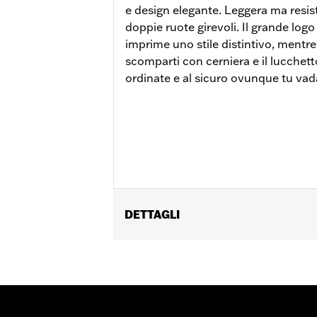
e design elegante. Leggera ma resis
doppie ruote girevoli. Il grande logo
imprime uno stile distintivo, mentre 
scomparti con cerniera e il lucche
ordinate e al sicuro ovunque tu vad
DETTAGLI
Genere:
Unisex
Caratteristiche funzionali:
Medium 
Dimension Description:
71 cm x 43 