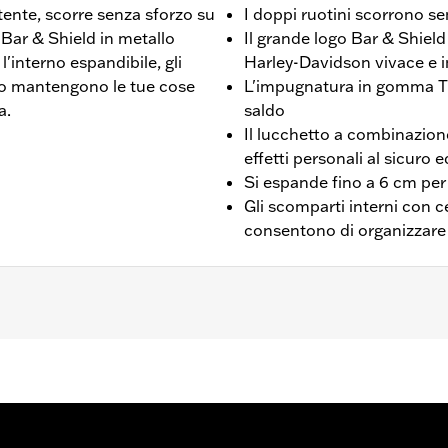
tente, scorre senza sforzo su
I doppi ruotini scorrono se
 Bar & Shield in metallo
Il grande logo Bar & Shield
l'interno espandibile, gli
Harley-Davidson vivace e 
tto mantengono le tue cose
L'impugnatura in gomma T
a.
saldo
Il lucchetto a combinazion
effetti personali al sicuro 
Si espande fino a 6 cm per
Gli scomparti interni con c
consentono di organizzare 
Check-In
cm x 28 cm