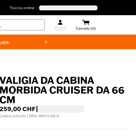
Traccia ordine
Carrello (0)
 ora
Costumi d
VALIGIA DA CABINA
MORBIDA CRUISER DA 66
CM
259,00 CHF
|
Codice articolo | SKU: 99013-25LX