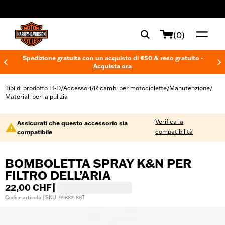
web accessibility
(0)
Spedizione gratuita con un acquisto di €50 & reso gratuito -
Acquista ora
Tipi di prodotto H-D
Accessori
Ricambi per motociclette
Manutenzione
/
/
/
/
Materiali per la pulizia
Verifica la
Assicurati che questo accessorio sia
compatibilità
compatibile
BOMBOLETTA SPRAY K&N PER
FILTRO DELL’ARIA
22,00 CHF
|
Codice articolo | SKU: 99882-88T