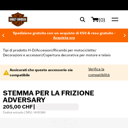
web accessibility
(0)
Spedizione gratuita con un acquisto di €50 & reso gratuito -
Acquista ora
Tipi di prodotto H-D
Accessori
Ricambi per motociclette
/
/
/
Decorazioni e accessori
Copertura decorativa per motore e telaio
/
Verifica la
Assicurati che questo accessorio sia
compatibilità
compatibile
STEMMA PER LA FRIZIONE
ADVERSARY
205,00 CHF
|
Codice articolo | SKU: 14101390