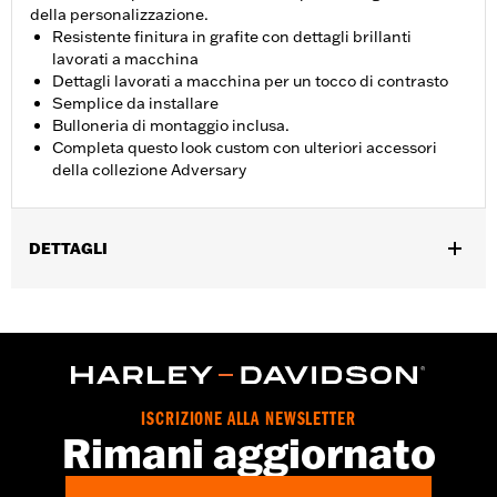
della personalizzazione.
Resistente finitura in grafite con dettagli brillanti
lavorati a macchina
Dettagli lavorati a macchina per un tocco di contrasto
Semplice da installare
Bulloneria di montaggio inclusa.
Completa questo look custom con ulteriori accessori
della collezione Adversary
DETTAGLI
Adatto ai modelli dotati di motore Revolution Max dal '21 al '25.
Istruzioni di installazione
Collezione:
Adversary
Venduti singolarmente:
Ciascuno
Contenuto della confezione:
Medaglione frizione, bulloneria di
ISCRIZIONE ALLA NEWSLETTER
montaggio e istruzioni di installazione
Rimani aggiornato
GARANZIA:
,,,,,,,,,,,,,,,,,,,,,,,,,,,,,,,,,,,,,,,,,,,,,,,,,,,,,,,,,,,,,,,,,,