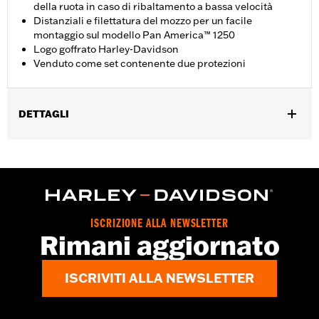
della ruota in caso di ribaltamento a bassa velocità
Distanziali e filettatura del mozzo per un facile
montaggio sul modello Pan America™ 1250
Logo goffrato Harley-Davidson
Venduto come set contenente due protezioni
DETTAGLI
Adatto ai modelli RA1250, RA1250S dal '21 in poi, RA1250SE dal
'24 in poi e RA1250L e RA1250ST dal '25 in poi.
Istruzioni di installazione
Venduti singolarmente:
Coppia
Contenuto della confezione:
Protezioni, bulloneria di
ISCRIZIONE ALLA NEWSLETTER
montaggio e istruzioni per l’installazione
Rimani aggiornato
GARANZIA:
Garanzia limitata di 2 anni – Visitare la pagina
www.h-d.com/warranty
per le informazioni complete
ISCRIVITI ALLA NEWSLETTER