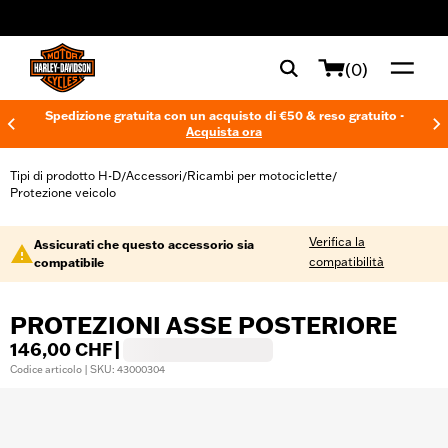
web accessibility
(0)
Spedizione gratuita con un acquisto di €50 & reso gratuito -
Acquista ora
Tipi di prodotto H-D
Accessori
Ricambi per motociclette
/
/
/
Protezione veicolo
Verifica la
Assicurati che questo accessorio sia
compatibilità
compatibile
PROTEZIONI ASSE POSTERIORE
146,00 CHF
|
Codice articolo | SKU: 43000304