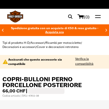
web accessibility
(0)
Spedizione gratuita con un acquisto di €50 & reso gratuito -
Acquista ora
Tipi di prodotto H-D
Accessori
Ricambi per motociclette
/
/
/
Decorazioni e accessori
Cover e decorazioni retroteno
/
Verifica la
Assicurati che questo accessorio sia
compatibilità
compatibile
COPRI-BULLONI PERNO
FORCELLONE POSTERIORE
66,00 CHF
|
Codice articolo | SKU: 47612-08