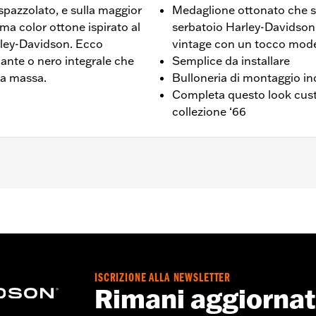
 spazzolato, e sulla maggior
Medaglione ottonato che si
ma color ottone ispirato al
serbatoio Harley-Davidson,
rley-Davidson. Ecco
vintage con un tocco mod
llante o nero integrale che
Semplice da installare
la massa.
Bulloneria di montaggio in
Completa questo look custo
collezione ‘66
n Max dal ‘21 in poi.
io alternatore, anello di tenuta e istruzioni per l’installazio
ISCRIZIONE ALLA NEWSLETTER
,,,,,,,,,,,,,,,,,,,
Rimani aggiorna