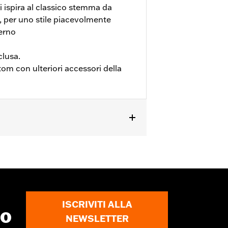
 ispira al classico stemma da
 per uno stile piacevolmente
erno
clusa.
m con ulteriori accessori della
ne
ISCRIVITI ALLA
to
NEWSLETTER