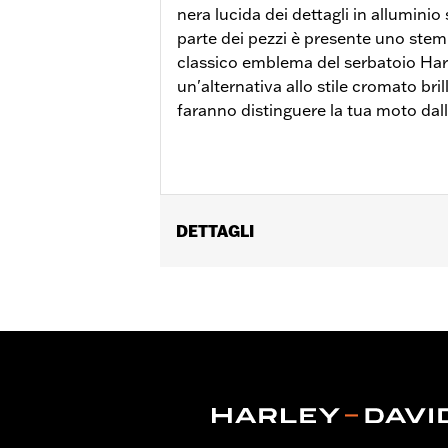
nera lucida dei dettagli in alluminio
parte dei pezzi è presente uno stem
classico emblema del serbatoio Ha
un'alternativa allo stile cromato bri
faranno distinguere la tua moto dal
DETTAGLI
Per modelli dotati di motore Revolutio
Istruzioni di installazione
Collezione:
Collezione ’66
Venduti singolarmente:
Ciascuno
Contenuto della confezione:
Coperch
GARANZIA:
,,,,,,,,,,,,,,,,,,,,,,,,,,,,,,,,,,,,,,,,,,,,,,,,