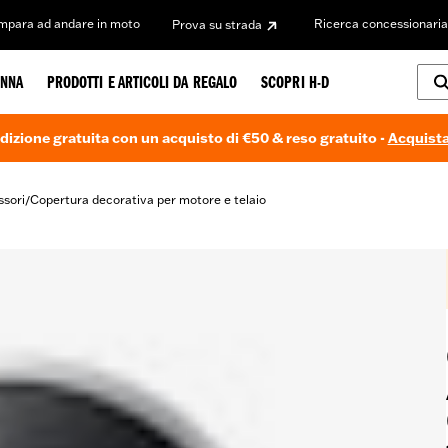
Impara ad andare in moto
Ricerca concessionaria
Prova su strada
NNA
PRODOTTI E ARTICOLI DA REGALO
SCOPRI H-D
dizione gratuita con un acquisto di €50 & reso gratuito -
Acquista
ssori
Copertura decorativa per motore e telaio
/