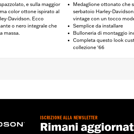
 spazzolato, e sulla maggior
Medaglione ottonato che si
ma color ottone ispirato al
serbatoio Harley-Davidson,
rley-Davidson. Ecco
vintage con un tocco mod
llante o nero integrale che
Semplice da installare
la massa.
Bulloneria di montaggio in
Completa questo look custo
collezione ‘66
l® dal ’19 in poi. Anche per modelli Softail dal ‘18 in poi do
077, 25700913, 25700937, 25700941, 25701039, 25701040 e 2
ISCRIZIONE ALLA NEWSLETTER
io di accesso alla frizione e istruzioni per l’installazione
Rimani aggiorna
,,,,,,,,,,,,,,
elle coperture motore può richiedere l’acquisto di nuove gua