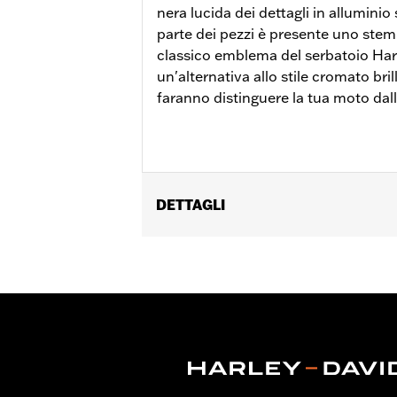
nera lucida dei dettagli in alluminio
parte dei pezzi è presente uno stem
classico emblema del serbatoio Ha
un'alternativa allo stile cromato bri
faranno distinguere la tua moto dal
DETTAGLI
Per modelli FLSB dal ’18 in poi e Softai
primaria a profilo stretto P/N 25701
Istruzioni di installazione
Collezione:
Collezione ’66
Venduti singolarmente:
Ciascuno
Contenuto della confezione:
Coperch
GARANZIA:
,,,,,,,,,,,,,,,,,,,,,,,,,,,,,,,,,,,,,,,,,,,,,,,,
NOTE:
La rimozione e l’installazione d