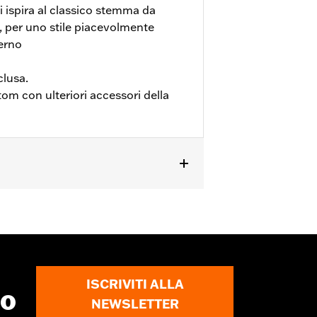
 ispira al classico stemma da
 per uno stile piacevolmente
erno
clusa.
m con ulteriori accessori della
tati di coperchio della trasmissione
5701043.
ISCRIVITI ALLA
to
NEWSLETTER
rnizioni. Per informazioni rivolgersi a