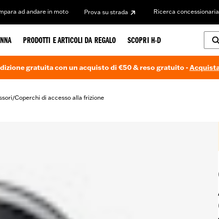
Impara ad andare in moto
Ricerca concessionaria
Prova su strada
NNA
PRODOTTI E ARTICOLI DA REGALO
SCOPRI H-D
dizione gratuita con un acquisto di €50 & reso gratuito -
Acquista
ssori
Coperchi di accesso alla frizione
/