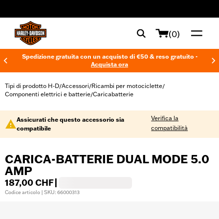
web accessibility
(0)
Spedizione gratuita con un acquisto di €50 & reso gratuito -
Acquista ora
Tipi di prodotto H-D
Accessori
Ricambi per motociclette
/
/
/
Componenti elettrici e batterie
Caricabatterie
/
Verifica la
Assicurati che questo accessorio sia
compatibilità
compatibile
CARICA-BATTERIE DUAL MODE 5.0
AMP
187,00 CHF
|
Codice articolo | SKU: 66000313