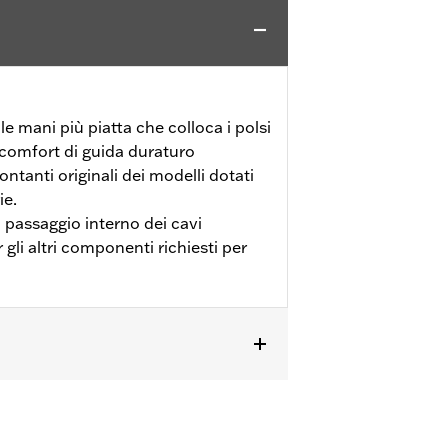
e mani più piatta che colloca i polsi
 comfort di guida duraturo
ntanti originali dei modelli dotati
ie.
l passaggio interno dei cavi
gli altri componenti richiesti per
ti. I modelli originariamente dotati di
ici. Tutti i modelli richiedono