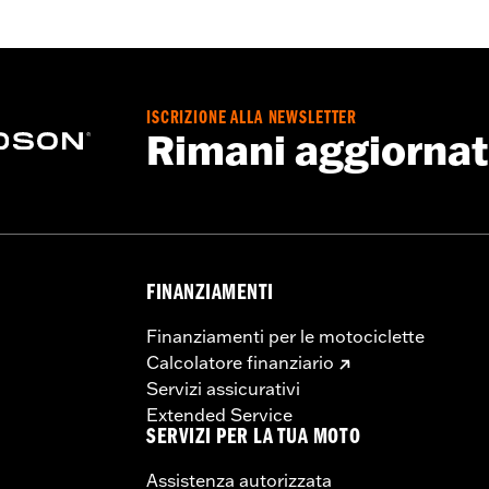
ation Requirements
ISCRIZIONE ALLA NEWSLETTER
e:
3.54
Rimani aggiorna
nature:
Pollici
i aggiuntivi per l’installazione
FINANZIAMENTI
, elementi isolanti in alluminio (4), istruzioni per l’installa
Finanziamenti per le motociclette
Calcolatore finanziario
Servizi assicurativi
Extended Service
SERVIZI PER LA TUA MOTO
ci
Assistenza autorizzata