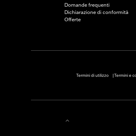
GARANZIA:
1 year limited warranty – 
Domande frequenti
NOTE:
Su alcuni modelli, l'installazio
Dichiarazione di conformità
frizione e/o del comando del gas
Offerte
manubrio. Consulta le normative 
Termini di utilizzo
Termini e co
|