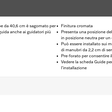
e da 40,6 cm è sagomato per
Finitura cromata
guida anche ai guidatori più
Presenta una posizione dell
in posizione neutra per un
Può essere installato sui mo
di manubri da 2,2 cm di ser
Pre-forato per consentire i
Vedere la scheda Guide per 
l’installazione
lusi i veicoli dotati di kit di aggancio rimovibili H-D a 4 pun
acquisto separato di un kit di riser per manubrio da 1,25 poll
nstallazione aggiuntivi.