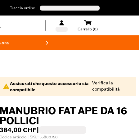
Traccia ordine
Carrello (0)
 ora
Costumi d
Verifica la
Assicurati che questo accessorio sia
compatibilità
compatibile
MANUBRIO FAT APE DA 16
POLLICI
384,00 CHF
|
Codice articolo | SKU: 55800750