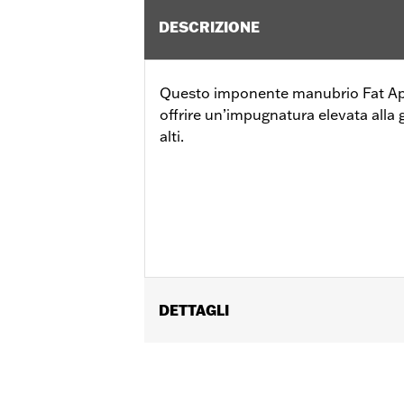
DESCRIZIONE
Questo imponente manubrio Fat Ap
offrire un’impugnatura elevata alla 
alti.
DETTAGLI
Adatto ai modelli Road King '14-'20, esc
manubrio da 1,0 pollici richiederanno l'
l'acquisto separato di componenti di i