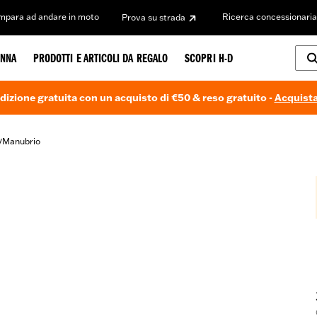
Impara ad andare in moto
Ricerca concessionaria
Prova su strada
NNA
PRODOTTI E ARTICOLI DA REGALO
SCOPRI H-D
dizione gratuita con un acquisto di €50 & reso gratuito -
Acquista
Manubrio
/