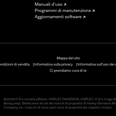
Go to
www.h-d.com/warranty
for full details
Manuali d’uso
ne di determinati tipi di manubrio e di montanti potrebbe ri
Programmi di manutenzione
 e delle tubazioni dei freni. In molte zone esistono delle no
Aggiornamenti software
locali per assicurarti che la tua moto sia conforme alle leg
Mappa del sito
ndizioni di vendita
Informativa sulla privacy
Informativa sull’uso dei
|
|
Ci prendiamo cura di te
©2026 H-D o società affiliate. HARLEY-DAVIDSON, HARLEY, H-D e il logo B
&amp;amp; Shield sono alcuni dei marchi di proprietà di Harley-Davidson M
Company, Inc. I marchi di terze parti sono di proprietà dei rispettivi titolari.