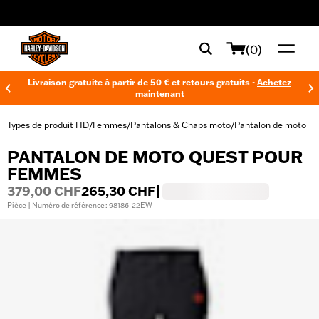
web accessibility
(0)
Livraison gratuite à partir de 50 € et retours gratuits -
Achetez
maintenant
Types de produit HD
Femmes
Pantalons & Chaps moto
Pantalon de moto
/
/
/
PANTALON DE MOTO QUEST POUR
FEMMES
379,00 CHF
265,30 CHF
|
Pièce | Numéro de référence : 98186-22EW