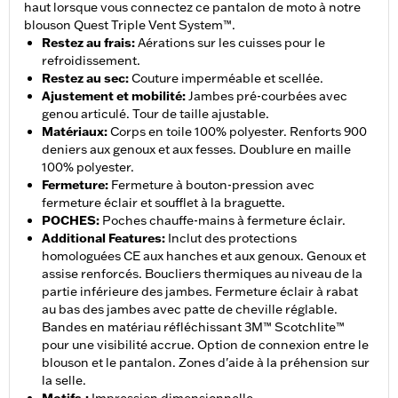
haut lorsque vous connectez ce pantalon de moto à notre
blouson Quest Triple Vent System™.
Restez au frais
:
Aérations sur les cuisses pour le
refroidissement.
Restez au sec
:
Couture imperméable et scellée.
Ajustement et mobilité
:
Jambes pré-courbées avec
genou articulé. Tour de taille ajustable.
Matériaux
:
Corps en toile 100% polyester. Renforts 900
deniers aux genoux et aux fesses. Doublure en maille
100% polyester.
Fermeture
:
Fermeture à bouton-pression avec
fermeture éclair et soufflet à la braguette.
POCHES
:
Poches chauffe-mains à fermeture éclair.
Additional Features
:
Inclut des protections
homologuées CE aux hanches et aux genoux. Genoux et
assise renforcés. Boucliers thermiques au niveau de la
partie inférieure des jambes. Fermeture éclair à rabat
au bas des jambes avec patte de cheville réglable.
Bandes en matériau réfléchissant 3M™ Scotchlite™
pour une visibilité accrue. Option de connexion entre le
blouson et le pantalon. Zones d'aide à la préhension sur
la selle.