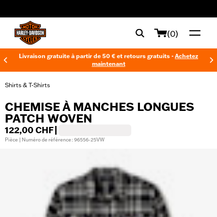
web accessibility
(0)
Livraison gratuite à partir de 50 € et retours gratuits -
Achetez
maintenant
Shirts & T-Shirts
CHEMISE À MANCHES LONGUES
PATCH WOVEN
122,00 CHF
|
Pièce | Numéro de référence : 96556-25VW