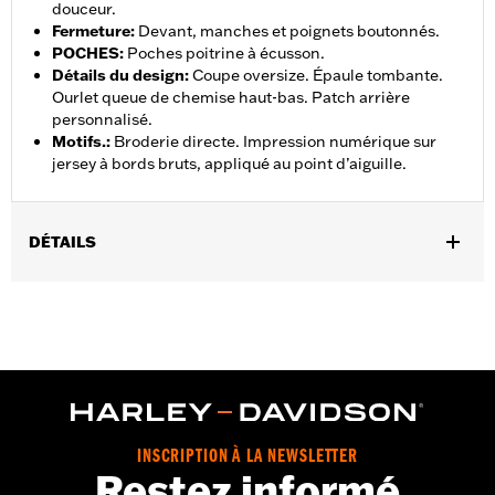
douceur.
Fermeture
:
Devant, manches et poignets boutonnés.
POCHES
:
Poches poitrine à écusson.
Détails du design
:
Coupe oversize. Épaule tombante.
Ourlet queue de chemise haut-bas. Patch arrière
personnalisé.
Motifs.
:
Broderie directe. Impression numérique sur
jersey à bords bruts, appliqué au point d’aiguille.
DÉTAILS
Sexe:
Femmes
GARANTIE:
Garantie limitée de 2 ans – Rendez-vous sur
www.h-
d.com/warranty
pour plus de détails
Origine:
Importé
INSCRIPTION À LA NEWSLETTER
Restez informé