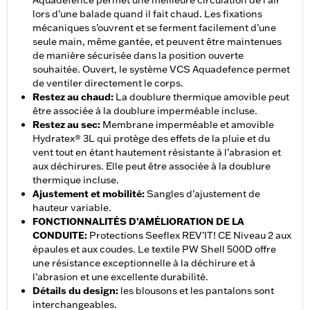
Aquadefence permet une meilleure circulation de l’air
lors d’une balade quand il fait chaud. Les fixations
mécaniques s’ouvrent et se ferment facilement d’une
seule main, même gantée, et peuvent être maintenues
de manière sécurisée dans la position ouverte
souhaitée. Ouvert, le système VCS Aquadefence permet
de ventiler directement le corps.
Restez au chaud
:
La doublure thermique amovible peut
être associée à la doublure imperméable incluse.
Restez au sec
:
Membrane imperméable et amovible
Hydratex® 3L qui protège des effets de la pluie et du
vent tout en étant hautement résistante à l’abrasion et
aux déchirures. Elle peut être associée à la doublure
thermique incluse.
Ajustement et mobilité
:
Sangles d’ajustement de
hauteur variable.
FONCTIONNALITÉS D’AMÉLIORATION DE LA
CONDUITE
:
Protections Seeflex REV’IT! CE Niveau 2 aux
épaules et aux coudes. Le textile PW Shell 500D offre
une résistance exceptionnelle à la déchirure et à
l’abrasion et une excellente durabilité.
Détails du design
:
les blousons et les pantalons sont
interchangeables.