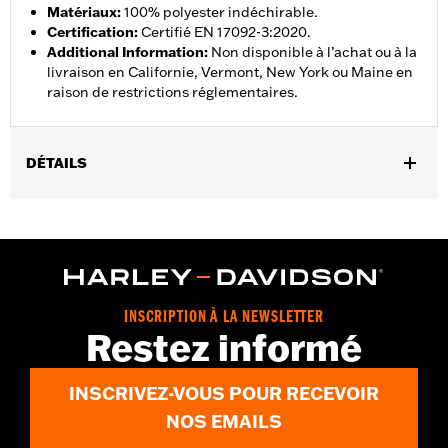
Matériaux
:
100% polyester indéchirable.
Certification
:
Certifié EN 17092-3:2020.
Additional Information
:
Non disponible à l’achat ou à la
livraison en Californie, Vermont, New York ou Maine en
raison de restrictions réglementaires.
DÉTAILS
Sexe:
Femmes
,
Caractéristiques fonctionnelles:
Résistance à l’abrasion
,
Imperméable à l’eau
Ventilé
GARANTIE:
3 year limited warranty - Go to
www.h-
d.com/warranty
for full details
INSCRIPTION À LA NEWSLETTER
Jacket Style:
Moto
Restez informé
Shop To Be:
Dry
Material:
Polyester
INSCRIVEZ-VOUS POUR RECEVOIR
Origine:
Imported
NOS EMAILS