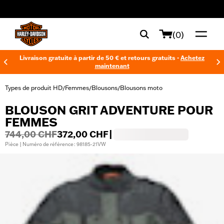
web accessibility
(0)
Livraison gratuite à partir de 50 € et retours gratuits -
Achetez
maintenant
Types de produit HD
Femmes
Blousons
Blousons moto
/
/
/
BLOUSON GRIT ADVENTURE POUR
FEMMES
744,00 CHF
372,00 CHF
|
Pièce | Numéro de référence : 98185-21VW