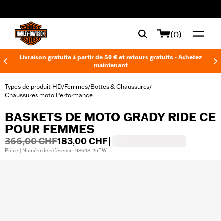
web accessibility
(0)
Livraison gratuite à partir de 50 € et retours gratuits -
Achetez
maintenant
Types de produit HD
Femmes
Bottes & Chaussures
/
/
/
Chaussures moto Performance
BASKETS DE MOTO GRADY RIDE CE
POUR FEMMES
366,00 CHF
183,00 CHF
|
Pièce | Numéro de référence : 98648-25EW