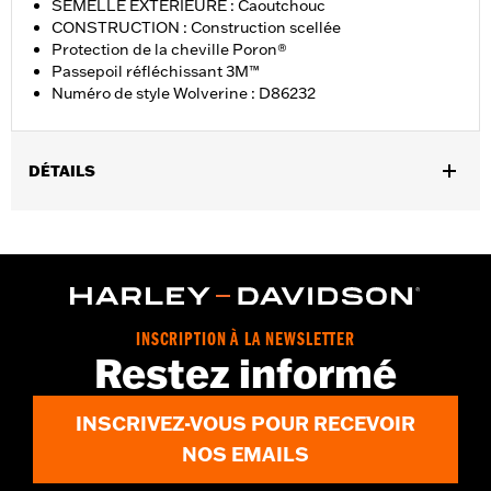
SEMELLE EXTÉRIEURE : Caoutchouc
CONSTRUCTION : Construction scellée
Protection de la cheville Poron®
Passepoil réfléchissant 3M™
Numéro de style Wolverine : D86232
DÉTAILS
Sexe:
Femmes
GARANTIE:
Garantie du fabricant international Wolverine -
Rendez-vous sur
www.h-d.com/warranty
pour plus de détails
Origine:
Importé
Dimension Description:
HAUTEUR DE TIGE : 5.25” / HAUTEUR
INSCRIPTION À LA NEWSLETTER
DE TALON 1”
Restez informé
INSCRIVEZ-VOUS POUR RECEVOIR
NOS EMAILS