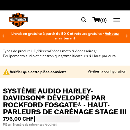
web accessibility
(0)
Livraison gratuite à partir de 50 € et retours gratuits -
Achetez
maintenant
Types de produit HD
Pièces
Pièces moto & Accessoires
/
/
/
Équipements audio et électroniques
Amplificateurs & Haut-parleurs
/
Vérifier la configuration
Vérifier que cette pièce convient
SYSTÈME AUDIO HARLEY-
DAVIDSON® DÉVELOPPÉ PAR
ROCKFORD FOSGATE® - HAUT-
PARLEURS DE CARÉNAGE STAGE III
796,00 CHF
|
Pièce | Numéro de référence : 76001457