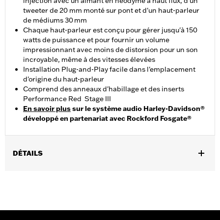
injection avec un aimant en néodyme à haut flux, d'un
tweeter de 20 mm monté sur pont et d'un haut-parleur
de médiums 30 mm
Chaque haut-parleur est conçu pour gérer jusqu'à 150
watts de puissance et pour fournir un volume
impressionnant avec moins de distorsion pour un son
incroyable, même à des vitesses élevées
Installation Plug-and-Play facile dans l'emplacement
d'origine du haut-parleur
Comprend des anneaux d'habillage et des inserts
Performance Red Stage III
En savoir plus
sur le système audio Harley-Davidson®
développé en partenariat avec Rockford Fosgate®
DÉTAILS
Convient aux modèles FLTRXSE à partir de 2023, FLTRX et
FLTRXSTSE à partir de 2024 et FLTRT et FLTRXL à partir de
2026. Les modèles FLTRX à partir de 2024 et FLTRXL à partir
de 2026 nécessitent l'achat séparé de l'amplificateur principal
P/N 76001294 du système Audio Harley-Davidson® développé