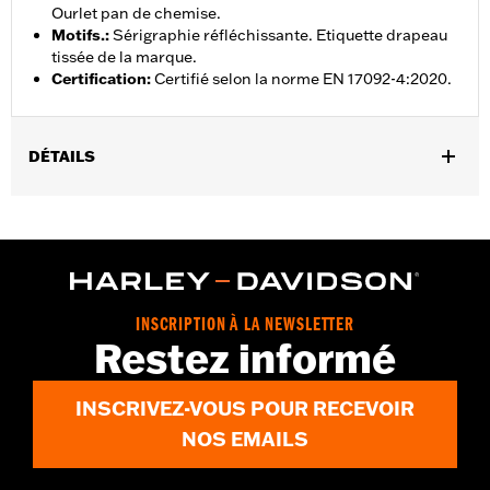
Ourlet pan de chemise.
Motifs.
:
Sérigraphie réfléchissante. Etiquette drapeau
tissée de la marque.
Certification
:
Certifié selon la norme EN 17092-4:2020.
DÉTAILS
Sexe:
Hommes
Collection:
Willie G Skull
Caractéristiques fonctionnelles:
Poches
GARANTIE:
Garantie limitée de 2 ans – Rendez-vous sur
www.h-
d.com/warranty
pour plus de détails
INSCRIPTION À LA NEWSLETTER
Shop To Be:
Cool
Restez informé
Origine:
Importé
INSCRIVEZ-VOUS POUR RECEVOIR
NOS EMAILS