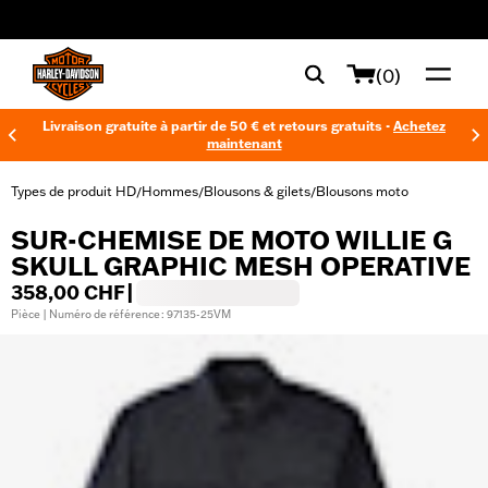
web accessibility
(0)
Livraison gratuite à partir de 50 € et retours gratuits -
Achetez
maintenant
Types de produit HD
Hommes
Blousons & gilets
Blousons moto
/
/
/
SUR-CHEMISE DE MOTO WILLIE G
SKULL GRAPHIC MESH OPERATIVE
358,00 CHF
|
Pièce | Numéro de référence : 97135-25VM