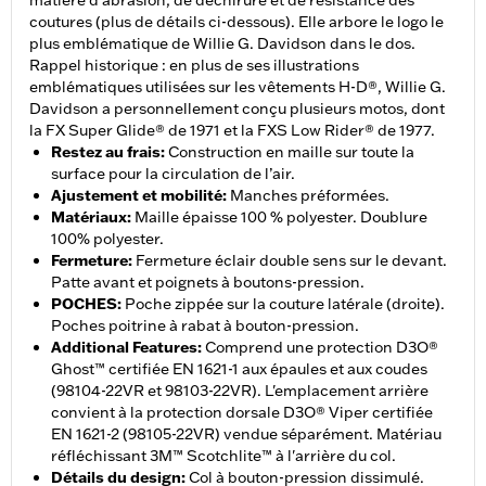
matière d’abrasion, de déchirure et de résistance des
coutures (plus de détails ci-dessous). Elle arbore le logo le
plus emblématique de Willie G. Davidson dans le dos.
Rappel historique : en plus de ses illustrations
emblématiques utilisées sur les vêtements H-D®, Willie G.
Davidson a personnellement conçu plusieurs motos, dont
la FX Super Glide® de 1971 et la FXS Low Rider® de 1977.
Restez au frais
:
Construction en maille sur toute la
surface pour la circulation de l’air.
Ajustement et mobilité
:
Manches préformées.
Matériaux
:
Maille épaisse 100 % polyester. Doublure
100% polyester.
Fermeture
:
Fermeture éclair double sens sur le devant.
Patte avant et poignets à boutons-pression.
POCHES
:
Poche zippée sur la couture latérale (droite).
Poches poitrine à rabat à bouton-pression.
Additional Features
:
Comprend une protection D3O®
Ghost™ certifiée EN 1621-1 aux épaules et aux coudes
(98104-22VR et 98103-22VR). L'emplacement arrière
convient à la protection dorsale D3O® Viper certifiée
EN 1621-2 (98105-22VR) vendue séparément. Matériau
réfléchissant 3M™ Scotchlite™ à l'arrière du col.
Détails du design
:
Col à bouton-pression dissimulé.