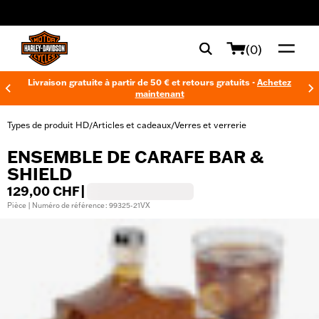
web accessibility
(0)
Livraison gratuite à partir de 50 € et retours gratuits -
Achetez
maintenant
Types de produit HD
Articles et cadeaux
Verres et verrerie
/
/
ENSEMBLE DE CARAFE BAR &
SHIELD
129,00 CHF
|
Pièce | Numéro de référence : 99325-21VX