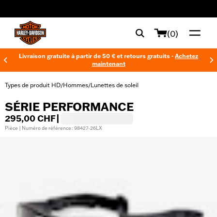
web accessibility
(0)
Livraison gratuite à partir de 50 € et retours gratuits -
Achetez
maintenant
Types de produit HD
Hommes
Lunettes de soleil
/
/
SÉRIE PERFORMANCE
295,00 CHF
|
Pièce | Numéro de référence : 98427-26LX