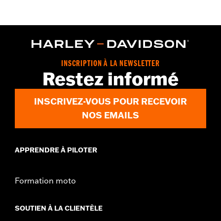
GARANTIE:
Garantie limitée de 2 ans – Rendez-vous sur
www.h-
d.com/warranty
pour plus de détails
Origine:
Importé
Dimension Description:
Verres : 74 / Pont : 17 / Branches : 125
INSCRIPTION À LA NEWSLETTER
Restez informé
INSCRIVEZ-VOUS POUR RECEVOIR
NOS EMAILS
APPRENDRE À PILOTER
Formation moto
SOUTIEN À LA CLIENTÈLE