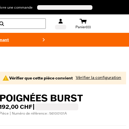
ivre une commande
Panier(0)
enant
Maillots 
Vérifier la configuration
Vérifier que cette pièce convient
POIGNÉES BURST
192,00 CHF
|
Pièce | Numéro de référence : 56100101A