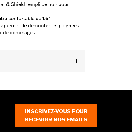
ar & Shield rempli de noir pour
re confortable de 1.6"
e » permet de démonter les poignées
ser de dommages
 à 2017 (sauf FXDLS), Softail de 1995
INSCRIVEZ-VOUS POUR
RECEVOIR NOS EMAILS