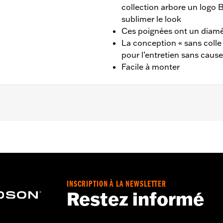
collection arbore un logo B
sublimer le look
Ces poignées ont un diamèt
La conception « sans coll
pour l’entretien sans cau
Facile à monter
017, XL à partir de 1996, XR de 2008 à 2013, Dyna de 1996
SE de 2011 à 2012) et Touring de 1996 à 2007.
INSCRIPTION À LA NEWSLETTER
tériau:
Pouces
Restez informé
uche
Go to
www.h-d.com/warranty
for full details