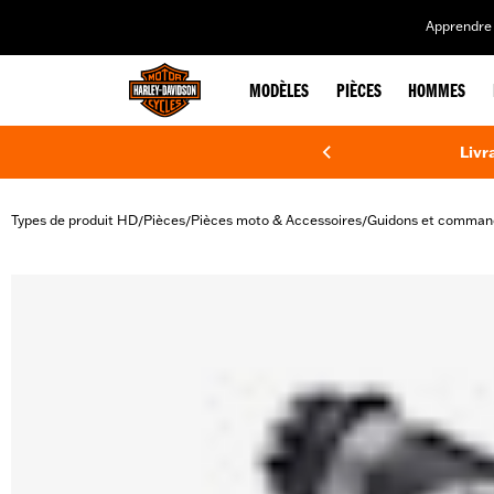
web accessibility
Apprendre 
MODÈLES
PIÈCES
HOMMES
Livr
Types de produit HD
Pièces
Pièces moto & Accessoires
Guidons et comman
/
/
/