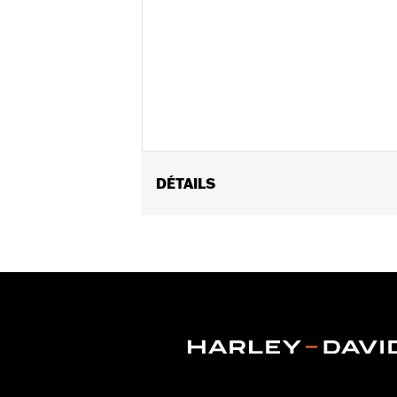
DÉTAILS
Convient aux modèles VRSC de 2002 à 2
à 2015 (sauf FLSTNSE, FXSBSE et FLST
Instructions d’installation
Collection:
Burst
Diamètre:
1.6
Unité de mesure de diamètre de ma
Vendu à l'unité:
Paire
Dans la boîte:
Poignées droite et ga
GARANTIE:
1 year limited warranty – 