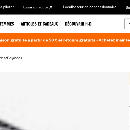
à piloter
Localisateur de concessionnaire
Essai sur route
Su
FEMMES
ARTICLES ET CADEAUX
DÉCOUVRIR H-D
aison gratuite à partir de 50 € et retours gratuits -
Achetez maint
des
Poignées
/