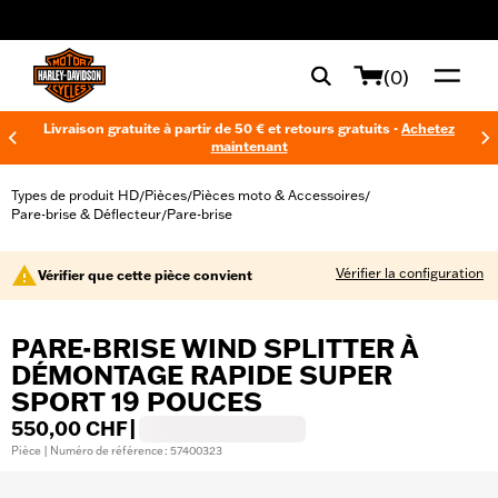
web accessibility
(0)
Livraison gratuite à partir de 50 € et retours gratuits -
Achetez
maintenant
Types de produit HD
Pièces
Pièces moto & Accessoires
/
/
/
Pare-brise & Déflecteur
Pare-brise
/
Vérifier la configuration
Vérifier que cette pièce convient
PARE-BRISE WIND SPLITTER À
DÉMONTAGE RAPIDE SUPER
SPORT 19 POUCES
550,00 CHF
|
Pièce | Numéro de référence : 57400323