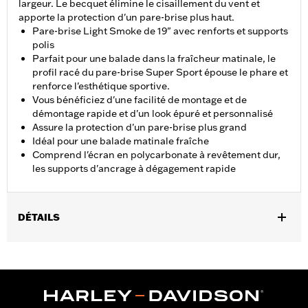
largeur. Le becquet élimine le cisaillement du vent et
apporte la protection d'un pare-brise plus haut.
Pare-brise Light Smoke de 19" avec renforts et supports
polis
Parfait pour une balade dans la fraîcheur matinale, le
profil racé du pare-brise Super Sport épouse le phare et
renforce l'esthétique sportive.
Vous bénéficiez d'une facilité de montage et de
démontage rapide et d'un look épuré et personnalisé
Assure la protection d'un pare-brise plus grand
Idéal pour une balade matinale fraîche
Comprend l'écran en polycarbonate à revêtement dur,
les supports d'ancrage à dégagement rapide
DÉTAILS
Convient aux modèles FXBB, FXLR à partir de 2018, FXDL de
2014 à 2017, FXST à partir de 2020 et FXBBS à partir de 2021. Ne
convient pas au modèle FXLRS. Dimensions du pare-brise :
Hauteur totale 24.4 pouces Largeur 17.5 pouces.
Instructions d’installation