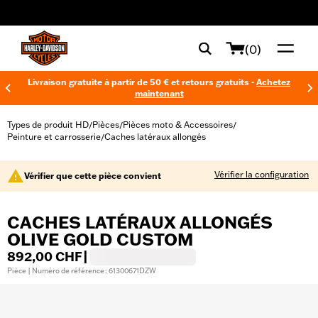
web accessibility
(0)
Livraison gratuite à partir de 50 € et retours gratuits -
Achetez
maintenant
Types de produit HD
Pièces
Pièces moto & Accessoires
/
/
/
Peinture et carrosserie
Caches latéraux allongés
/
Vérifier la configuration
Vérifier que cette pièce convient
CACHES LATÉRAUX ALLONGÉS
OLIVE GOLD CUSTOM
892,00 CHF
|
Pièce | Numéro de référence : 61300671DZW