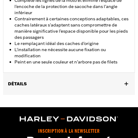
Complète les lignes de la moto et élimine l'espace de
l'encoche de la protection de sacoche dans l'angle
inférieur
Contrairement à certaines conceptions adaptables, ces
caches latéraux s'adaptent sans compromettre de
manière significative l'espace disponible pour les pieds
des passagers
Le remplaçant idéal des caches d'origine
L'installation ne nécessite aucune fixation ou
modification
Peint en une seule couleur et n’arbore pas de filets
DÉTAILS
Convient aux modèles Touring à partir de 2014 (sauf FLHRC).
Incompatible avec le port d'alimentation auxiliaire
P/N 69201099.
Instructions d’installation
Vendu à l'unité:
Paire
INSCRIPTION À LA NEWSLETTER
Dans la boîte:
caches latéraux uniquement