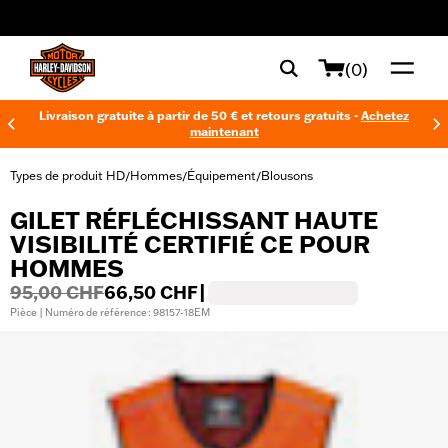
web accessibility
(0)
Livraison gratuite à partir de 50 € et retours gratuits -
Achetez
maintenant
Types de produit HD
Hommes
Équipement
Blousons
/
/
/
GILET RÉFLÉCHISSANT HAUTE
VISIBILITÉ CERTIFIÉ CE POUR
HOMMES
95,00 CHF
66,50 CHF
|
Pièce | Numéro de référence : 98157-18EM