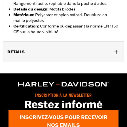
Rangement facile, repliable dans la poche du dos.
Détails du design
:
Motifs brodés.
Matériaux
:
Polyester et nylon oxford. Doublure en
maille polyester.
Certification
:
Conforme ou dépassant la norme EN 1150
CE sur la haute visibilité.
DÉTAILS
Sexe:
Hommes
,
Caractéristiques fonctionnelles:
Tour de taille ajustable
,
,
,
Poches
Réfléchissant
Pliable
Fermeture éclair à double sens
sur le devant
GARANTIE:
2 year limited warranty – Go to
www.h-
INSCRIPTION À LA NEWSLETTER
d.com/warranty
for full details
Restez informé
Origine:
Imported
INSCRIVEZ-VOUS POUR RECEVOIR
NOS EMAILS