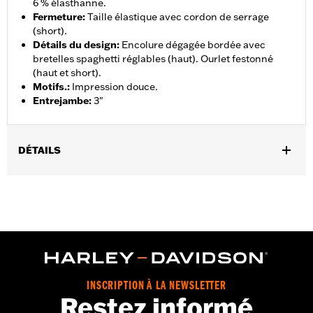
6 % élasthanne.
Fermeture
:
Taille élastique avec cordon de serrage
(short).
Détails du design
:
Encolure dégagée bordée avec
bretelles spaghetti réglables (haut). Ourlet festonné
(haut et short).
Motifs.
:
Impression douce.
Entrejambe
:
3"
DÉTAILS
Sexe:
Femmes
GARANTIE:
Garantie limitée de 2 ans – Rendez-vous sur
www.h-
d.com/warranty
pour plus de détails
Origine:
Importé
INSCRIPTION À LA NEWSLETTER
Restez informé