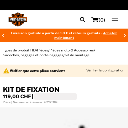
web accessibility
(0)
Livraison gratuite à partir de 50 € et retours gratuits -
Achetez
maintenant
Types de produit HD
Pièces
Pièces moto & Accessoires
/
/
/
Sacoches, bagages et porte-bagages
Kit de montage.
/
Vérifier la configuration
Vérifier que cette pièce convient
KIT DE FIXATION
119,00 CHF
|
Pièce | Numéro de référence : 90200389