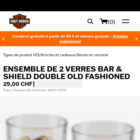
web accessibility
(0)
Livraison gratuite à partir de 50 € et retours gratuits -
Achetez
maintenant
Types de produit HD
Articles et cadeaux
Verres et verrerie
/
/
ENSEMBLE DE 2 VERRES BAR &
SHIELD DOUBLE OLD FASHIONED
29,00 CHF
|
Pièce | Numéro de référence : 99372-20VX