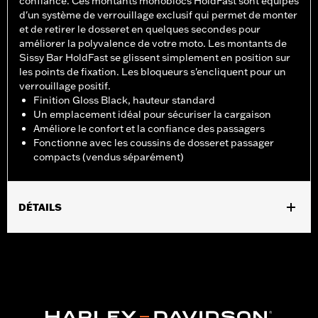
confiance. Ces montants monoblocs HoldFast sont équipés
d'un système de verrouillage exclusif qui permet de monter
et de retirer le dosseret en quelques secondes pour
améliorer la polyvalence de votre moto. Les montants de
Sissy Bar HoldFast se glissent simplement en position sur
les points de fixation. Les bloqueurs s'encliquent pour un
verrouillage positif.
Finition Gloss Black, hauteur standard
Un emplacement idéal pour sécuriser la cargaison
Améliore le confort et la confiance des passagers
Fonctionne avec les coussins de dosseret passager
compacts (vendus séparément)
DÉTAILS
Pour modèles RH975 et RH975S à partir de ’22. Dosseret vendu
séparément, recommandé pour une utilisation avec le dosseret
P/N 51641-06. Également compatible avec tous les coussins de
dosserets compacts, y compris les P/N : 52300559A,
52300558A, 52300555A, 52300617A et 52300556A.
Instructions d’installation