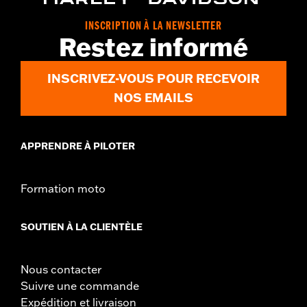
Vendu séparément:
Coussin de dosseret passager compact
INSCRIPTION À LA NEWSLETTER
Hauteur:
18.2 Inches
Restez informé
Vendu à l'unité:
Chaque
Dans la boîte:
Montant, médaillon Bar & Shield et instructions
INSCRIVEZ-VOUS POUR RECEVOIR
d'installation
NOS EMAILS
APPRENDRE À PILOTER
Formation moto
SOUTIEN À LA CLIENTÈLE
Nous contacter
Suivre une commande
Expédition et livraison