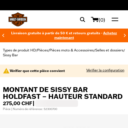
web accessibility
(0)
Livraison gratuite à partir de 50 € et retours gratuits -
Achetez
maintenant
Types de produit HD
Pièces
Pièces moto & Accessoires
Selles et dossiers
/
/
/
/
Sissy Bar
Vérifier la configuration
Vérifier que cette pièce convient
MONTANT DE SISSY BAR
HOLDFAST – HAUTEUR STANDARD
275,00 CHF
|
Pièce | Numéro de référence : 52300700