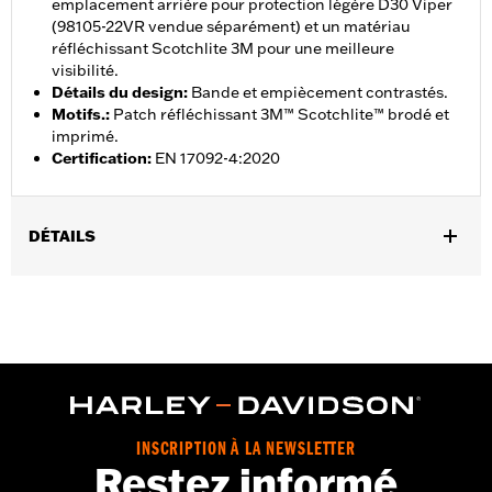
emplacement arrière pour protection légère D30 Viper
(98105-22VR vendue séparément) et un matériau
réfléchissant Scotchlite 3M pour une meilleure
visibilité.
Détails du design
:
Bande et empiècement contrastés.
Motifs.
:
Patch réfléchissant 3M™ Scotchlite™ brodé et
imprimé.
Certification
:
EN 17092-4:2020
DÉTAILS
Sexe:
Hommes
,
,
Caractéristiques fonctionnelles:
Ventilé
Imperméable à l’eau
,
,
,
Coutures scellées
Fermeture éclair intérieure
Volets tempÃªte
,
,
Dos extensible - Basique
Poignets ajustables
Tour de taille
,
,
ajustable
Fermeture éclair à double sens sur le devant
Poches
,
,
,
zippées
Fermeture éclair intérieure
Réfléchissant
Protection
,
inclue
Poches de protection
INSCRIPTION À LA NEWSLETTER
Restez informé
GARANTIE:
Garantie limitée de 2 ans - Rendez-vous sur
www.h-