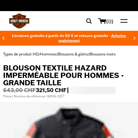
web accessibility
(0)
Livraison gratuite à partir de 50 € et retours gratuits -
Achetez
maintenant
Types de produit HD
Hommes
Blousons & gilets
Blousons moto
/
/
/
BLOUSON TEXTILE HAZARD
IMPERMÉABLE POUR HOMMES -
GRANDE TAILLE
643,00 CHF
321,50 CHF
|
Pièce | Numéro de référence : 98126-22ET