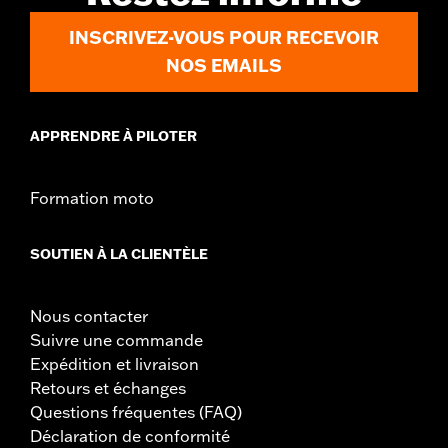
d.com/warranty
pour plus de détails
Jacket Style:
Moto
INSCRIVEZ-VOUS POUR RECEVOIR
Origine:
Importé
NOS EMAILS
APPRENDRE À PILOTER
Formation moto
SOUTIEN À LA CLIENTÈLE
Nous contacter
Suivre une commande
Expédition et livraison
Retours et échanges
Questions fréquentes (FAQ)
Déclaration de conformité