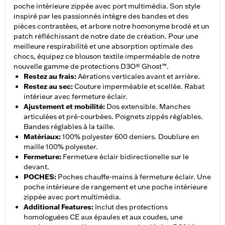
poche intérieure zippée avec port multimédia. Son style
inspiré par les passionnés intègre des bandes et des
pièces contrastées, et arbore notre homonyme brodé et un
patch réfléchissant de notre date de création. Pour une
meilleure respirabilité et une absorption optimale des
chocs, équipez ce blouson textile imperméable de notre
nouvelle gamme de protections D3O® Ghost™.
Restez au frais
:
Aérations verticales avant et arrière.
Restez au sec
:
Couture imperméable et scellée. Rabat
intérieur avec fermeture éclair.
Ajustement et mobilité
:
Dos extensible. Manches
articulées et pré-courbées. Poignets zippés réglables.
Bandes réglables à la taille.
Matériaux
:
100% polyester 600 deniers. Doublure en
maille 100% polyester.
Fermeture
:
Fermeture éclair bidirectionelle sur le
devant.
POCHES
:
Poches chauffe-mains à fermeture éclair. Une
poche intérieure de rangement et une poche intérieure
zippée avec port multimédia.
Additional Features
:
Inclut des protections
homologuées CE aux épaules et aux coudes, une