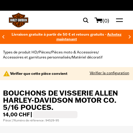
web accessibility
(0)
Livraison gratuite à partir de 50 € et retours gratuits -
Achetez
maintenant
Types de produit HD
Pièces
Pièces moto & Accessoires
/
/
/
Accessoires et garnitures personnalisés
Matériel décoratif
/
Vérifier la configuration
Vérifier que cette pièce convient
BOUCHONS DE VISSERIE ALLEN
HARLEY-DAVIDSON MOTOR CO.
5/16 POUCES.
14,00 CHF
|
Pièce | Numéro de référence : 94529-95