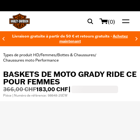
web accessibility
(0)
Livraison gratuite à partir de 50 € et retours gratuits -
Achetez
maintenant
Types de produit HD
Femmes
Bottes & Chaussures
/
/
/
Chaussures moto Performance
BASKETS DE MOTO GRADY RIDE CE
POUR FEMMES
366,00 CHF
183,00 CHF
|
Pièce | Numéro de référence : 98648-25EW