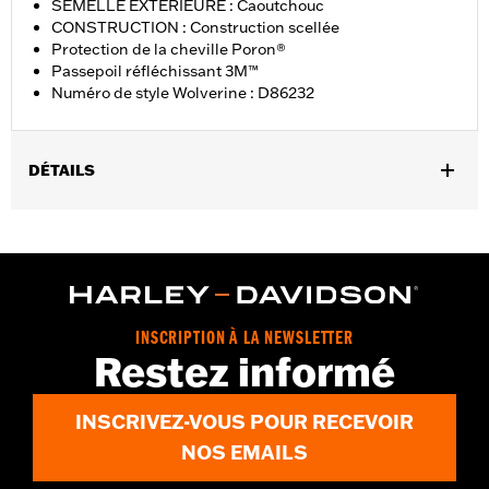
SEMELLE EXTÉRIEURE : Caoutchouc
CONSTRUCTION : Construction scellée
Protection de la cheville Poron®
Passepoil réfléchissant 3M™
Numéro de style Wolverine : D86232
DÉTAILS
Sexe:
Femmes
GARANTIE:
Garantie du fabricant international Wolverine -
Rendez-vous sur
www.h-d.com/warranty
pour plus de détails
Origine:
Importé
Dimension Description:
HAUTEUR DE TIGE : 5.25” / HAUTEUR
INSCRIPTION À LA NEWSLETTER
DE TALON 1”
Restez informé
INSCRIVEZ-VOUS POUR RECEVOIR
NOS EMAILS