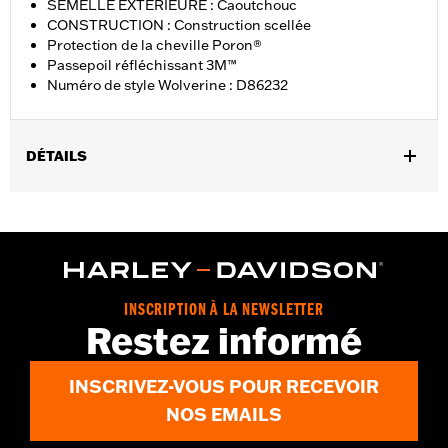
SEMELLE EXTÉRIEURE : Caoutchouc
CONSTRUCTION : Construction scellée
Protection de la cheville Poron®
Passepoil réfléchissant 3M™
Numéro de style Wolverine : D86232
DÉTAILS
Sexe:
Femmes
GARANTIE:
Garantie du fabricant international Wolverine -
Rendez-vous sur
www.h-d.com/warranty
pour plus de détails
Origine:
Importé
Dimension Description:
HAUTEUR DE TIGE : 5.25” / HAUTEUR
INSCRIPTION À LA NEWSLETTER
DE TALON 1”
Restez informé
INSCRIVEZ-VOUS POUR RECEVOIR
NOS EMAILS