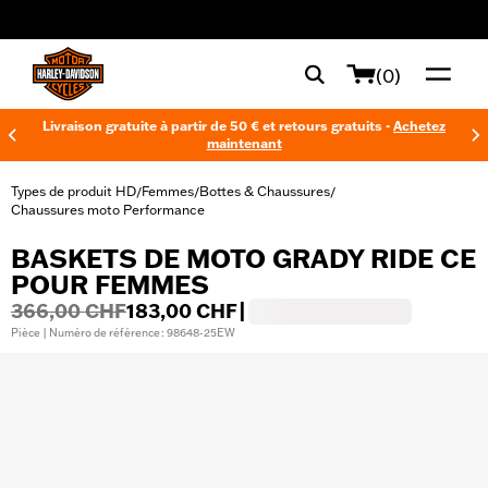
web accessibility
(0)
Livraison gratuite à partir de 50 € et retours gratuits -
Achetez
maintenant
Types de produit HD
Femmes
Bottes & Chaussures
/
/
/
Chaussures moto Performance
BASKETS DE MOTO GRADY RIDE CE
POUR FEMMES
366,00 CHF
183,00 CHF
|
Pièce | Numéro de référence : 98648-25EW