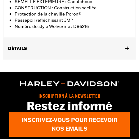
SEMELLE EXTÉRIEURE : Caoutchouc
CONSTRUCTION : Construction scellée
Protection de la cheville Poron®
Passepoil réfléchissant 3M™
Numéro de style Wolverine : D86216
DÉTAILS
Sexe:
Femmes
GARANTIE:
Garantie du fabricant international Wolverine -
Rendez-vous sur
www.h-d.com/warranty
pour plus de détails
Origine:
Importé
Dimension Description:
HAUTEUR DE TIGE : 5.25” / HAUTEUR
INSCRIPTION À LA NEWSLETTER
DE TALON 1”
Restez informé
INSCRIVEZ-VOUS POUR RECEVOIR
NOS EMAILS