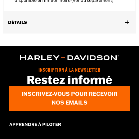
disponible en finition noire (vendu séparément)
DÉTAILS
Convient aux modèles Touring à partir de de 2009 (sauf
FLTRXRRSE de 2025).
Vendu à l'unité:
Chaque
Dans la boîte:
Lien de fixation du support moteur uniquement
GARANTIE:
,,,,,,,,,,,,,,,,,,,,,,,,,,,,,,,,,,,,,,,,,,,,,,,,,,,,,,,,,,,,,,,,,,,
INSCRIPTION À LA NEWSLETTER
Restez informé
INSCRIVEZ-VOUS POUR RECEVOIR
NOS EMAILS
APPRENDRE À PILOTER