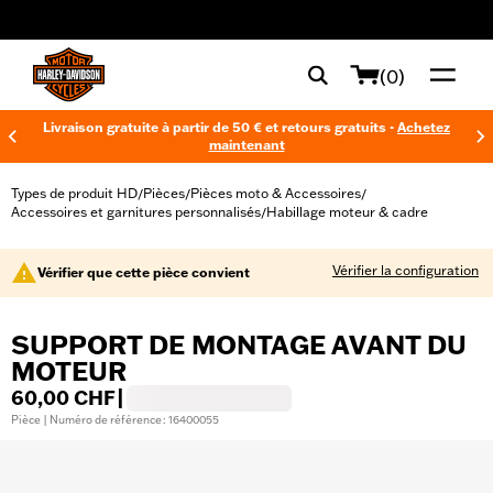
web accessibility
(0)
Livraison gratuite à partir de 50 € et retours gratuits -
Achetez
maintenant
Types de produit HD
Pièces
Pièces moto & Accessoires
/
/
/
Accessoires et garnitures personnalisés
Habillage moteur & cadre
/
Vérifier la configuration
Vérifier que cette pièce convient
SUPPORT DE MONTAGE AVANT DU
MOTEUR
60,00 CHF
|
Pièce | Numéro de référence : 16400055