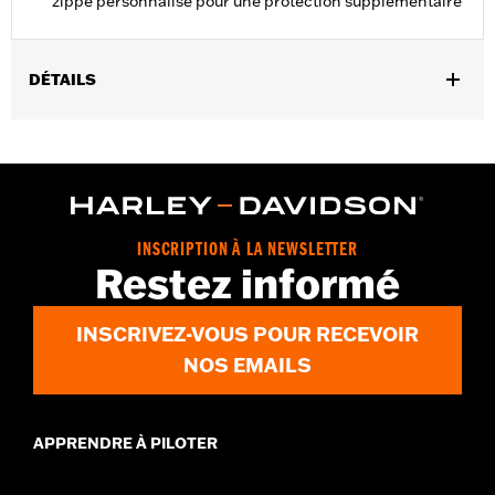
zippé personnalisé pour une protection supplémentaire
DÉTAILS
Convient aux modèles FLHT, FLHTCU, FLHTCUSE, FLHTK,
FLHTKSE, FLTRK, FLTRU, FLTRUSE et FLHTCUTG à partir de
1998 équipés d’un système audio Boom!™ Box (sauf les modèles
configurés pour les écouteurs sans fil). Convient également aux
véhicules équipés du kit de commutation de communication
P/N 77173-08, du kit de communication audio et de musique
INSCRIPTION À LA NEWSLETTER
Boom! ™ P/N 69200856 ou des kits de musique audio et
Restez informé
d'interphone Boom! ™.
Instructions d’installation
INSCRIVEZ-VOUS POUR RECEVOIR
Vendu à l'unité:
Chaque
NOS EMAILS
Dans la boîte:
Casque avec haut-parleurs et micro, boîte de
rangement, supports d'oreille, faisceau de câbles
GARANTIE:
1 year limited warranty – Go to
www.h-
APPRENDRE À PILOTER
d.com/warranty
for full details