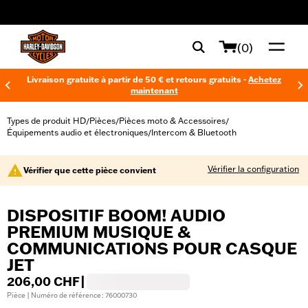
web accessibility
(0)
Livraison gratuite à partir de 50 € et retours gratuits -
Achetez
maintenant
Types de produit HD
Pièces
Pièces moto & Accessoires
/
/
/
Équipements audio et électroniques
Intercom & Bluetooth
/
Vérifier la configuration
Vérifier que cette pièce convient
DISPOSITIF BOOM! AUDIO
PREMIUM MUSIQUE &
COMMUNICATIONS POUR CASQUE
JET
206,00 CHF
|
Pièce | Numéro de référence : 76000730